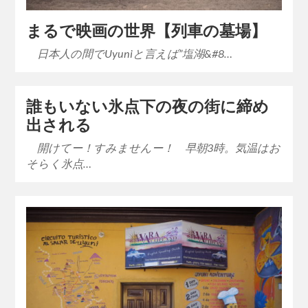
まるで映画の世界【列車の墓場】
日本人の間でUyuniと言えば”塩湖&#8…
誰もいない氷点下の夜の街に締め
出される
開けてー！すみませんー！ 早朝3時。気温はお
そらく氷点…