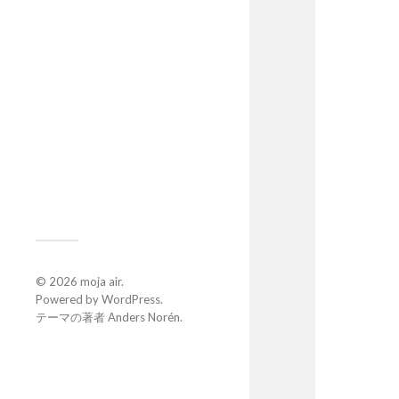
© 2026
moja air
.
Powered by
WordPress
.
テーマの著者
Anders Norén
.