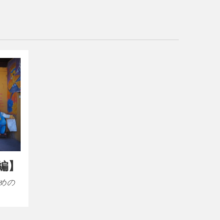
備編】
ための