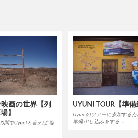
で映画の世界【列
UYUNI TOUR【準
墓場】
Uyuniのツアーに参加する
準備 申し込みをする …
間でUyuniと言えば”塩