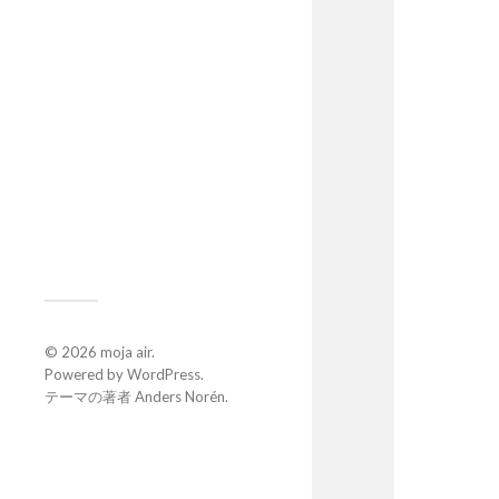
© 2026
moja air
.
Powered by
WordPress
.
テーマの著者
Anders Norén
.