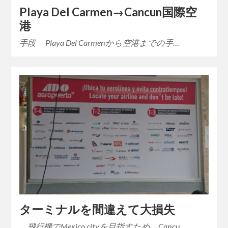
Playa Del Carmen→Cancun国際空
港
手段 Playa Del Carmenから空港までの手…
ターミナルを間違えて大損失
飛行機でMexico cityを目指すため、Cancu…