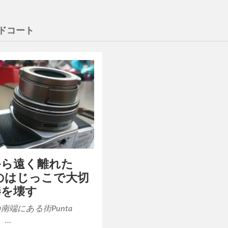
ドコート
から遠く離れた
leのはじっこで大切
棒を壊す
 の南端にある街Punta
。 …