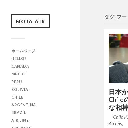
タグ:
フー
MOJA AIR
ホームページ
HELLO!
CANADA
MEXICO
PERU
BOLIVIA
日本
CHILE
Chi
ARGENTINA
な相
BRAZIL
Chile
AIR LINE
Arenas